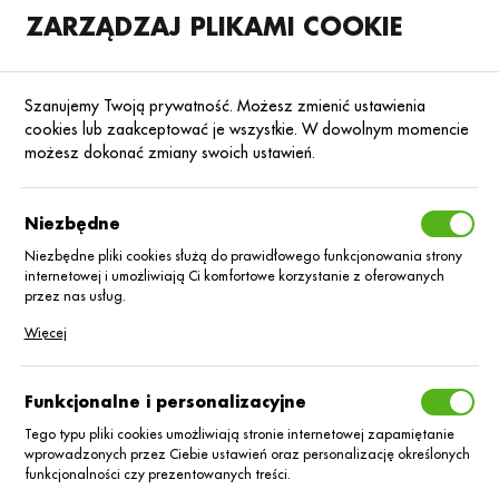
ZARZĄDZAJ PLIKAMI COOKIE
SKLEP
B2B
Szanujemy Twoją prywatność. Możesz zmienić ustawienia
cookies lub zaakceptować je wszystkie. W dowolnym momencie
możesz dokonać zmiany swoich ustawień.
Strona główna
Nawozy dolistne
Nawozy dolistne foliQ®
Mikroelemen
Poprzedni
Następny
Niezbędne
Niezbędne pliki cookies służą do prawidłowego funkcjonowania strony
internetowej i umożliwiają Ci komfortowe korzystanie z oferowanych
MIKROELEMENTOWE
przez nas usług.
foliQ®
Pliki cookies odpowiadają na podejmowane przez Ciebie działania w
Więcej
celu m.in. dostosowania Twoich ustawień preferencji prywatności,
logowania czy wypełniania formularzy. Dzięki plikom cookies strona, z
MikroMix/1L
której korzystasz, może działać bez zakłóceń.
Funkcjonalne i personalizacyjne
Tego typu pliki cookies umożliwiają stronie internetowej zapamiętanie
wprowadzonych przez Ciebie ustawień oraz personalizację określonych
funkcjonalności czy prezentowanych treści.