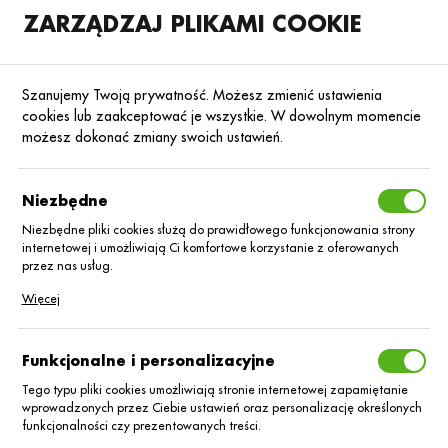
ZARZĄDZAJ PLIKAMI COOKIE
SKLEP
B2B
Szanujemy Twoją prywatność. Możesz zmienić ustawienia
cookies lub zaakceptować je wszystkie. W dowolnym momencie
możesz dokonać zmiany swoich ustawień.
Strona główna
Nawozy dolistne
Nawozy dolistne foliQ®
Mikroelemen
Poprzedni
Następny
Niezbędne
Niezbędne pliki cookies służą do prawidłowego funkcjonowania strony
internetowej i umożliwiają Ci komfortowe korzystanie z oferowanych
MIKROELEMENTOWE
przez nas usług.
foliQ®
Pliki cookies odpowiadają na podejmowane przez Ciebie działania w
Więcej
celu m.in. dostosowania Twoich ustawień preferencji prywatności,
logowania czy wypełniania formularzy. Dzięki plikom cookies strona, z
MikroMix/10L
której korzystasz, może działać bez zakłóceń.
Funkcjonalne i personalizacyjne
Tego typu pliki cookies umożliwiają stronie internetowej zapamiętanie
wprowadzonych przez Ciebie ustawień oraz personalizację określonych
funkcjonalności czy prezentowanych treści.