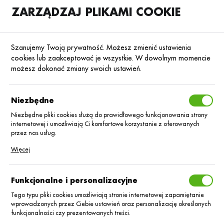
ZARZĄDZAJ PLIKAMI COOKIE
SKLEP
B2B
Szanujemy Twoją prywatność. Możesz zmienić ustawienia
cookies lub zaakceptować je wszystkie. W dowolnym momencie
możesz dokonać zmiany swoich ustawień.
Strona główna
Nawozy dolistne
Nawozy dolistne foliQ®
Mikroelemen
Poprzedni
Następny
Niezbędne
Niezbędne pliki cookies służą do prawidłowego funkcjonowania strony
internetowej i umożliwiają Ci komfortowe korzystanie z oferowanych
MIKROELEMENTOWE
przez nas usług.
foliQ® Cynkowo-
Pliki cookies odpowiadają na podejmowane przez Ciebie działania w
Więcej
celu m.in. dostosowania Twoich ustawień preferencji prywatności,
logowania czy wypełniania formularzy. Dzięki plikom cookies strona, z
Borowy_1L
której korzystasz, może działać bez zakłóceń.
Funkcjonalne i personalizacyjne
Tego typu pliki cookies umożliwiają stronie internetowej zapamiętanie
wprowadzonych przez Ciebie ustawień oraz personalizację określonych
funkcjonalności czy prezentowanych treści.