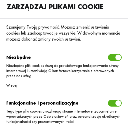
ZARZĄDZAJ PLIKAMI COOKIE
SKLEP
B2B
Szanujemy Twoją prywatność. Możesz zmienić ustawienia
cookies lub zaakceptować je wszystkie. W dowolnym momencie
możesz dokonać zmiany swoich ustawień.
Strona główna
Nawozy dolistne
Nawozy dolistne foliQ®
Makroelemen
Poprzedni
Następny
Niezbędne
Niezbędne pliki cookies służą do prawidłowego funkcjonowania strony
internetowej i umożliwiają Ci komfortowe korzystanie z oferowanych
MAKROELEMENTOWE
przez nas usług.
foliQ®
Pliki cookies odpowiadają na podejmowane przez Ciebie działania w
Więcej
celu m.in. dostosowania Twoich ustawień preferencji prywatności,
logowania czy wypełniania formularzy. Dzięki plikom cookies strona, z
MagSK_op_20kg
której korzystasz, może działać bez zakłóceń.
Funkcjonalne i personalizacyjne
Tego typu pliki cookies umożliwiają stronie internetowej zapamiętanie
wprowadzonych przez Ciebie ustawień oraz personalizację określonych
funkcjonalności czy prezentowanych treści.