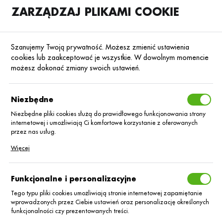
ZARZĄDZAJ PLIKAMI COOKIE
SKLEP
B2B
Szanujemy Twoją prywatność. Możesz zmienić ustawienia
cookies lub zaakceptować je wszystkie. W dowolnym momencie
możesz dokonać zmiany swoich ustawień.
Strona główna
Nasiona
Nasiona kukurydzy
Kukurydza na kiszonkę
Poprzedni
Następny
Niezbędne
Niezbędne pliki cookies służą do prawidłowego funkcjonowania strony
internetowej i umożliwiają Ci komfortowe korzystanie z oferowanych
KUKURYDZA NA KISZONKĘ
przez nas usług.
Kukurydza Wileda
Pliki cookies odpowiadają na podejmowane przez Ciebie działania w
Więcej
celu m.in. dostosowania Twoich ustawień preferencji prywatności,
logowania czy wypełniania formularzy. Dzięki plikom cookies strona, z
C/1 80 tys Korit +
której korzystasz, może działać bez zakłóceń.
Funkcjonalne i personalizacyjne
Lumiposa
Tego typu pliki cookies umożliwiają stronie internetowej zapamiętanie
wprowadzonych przez Ciebie ustawień oraz personalizację określonych
funkcjonalności czy prezentowanych treści.