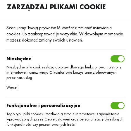
ZARZĄDZAJ PLIKAMI COOKIE
SKLEP
B2B
Szanujemy Twoją prywatność. Możesz zmienić ustawienia
cookies lub zaakceptować je wszystkie. W dowolnym momencie
możesz dokonać zmiany swoich ustawień.
Strona główna
Nasiona
Nasiona kukurydzy
Kukurydza na kiszonkę
Poprzedni
Następny
Niezbędne
Niezbędne pliki cookies służą do prawidłowego funkcjonowania strony
internetowej i umożliwiają Ci komfortowe korzystanie z oferowanych
Kukurydza Talentro C/1 BB
przez nas usług.
Korit + Lumiposa
Pliki cookies odpowiadają na podejmowane przez Ciebie działania w
Więcej
celu m.in. dostosowania Twoich ustawień preferencji prywatności,
logowania czy wypełniania formularzy. Dzięki plikom cookies strona, z
której korzystasz, może działać bez zakłóceń.
Funkcjonalne i personalizacyjne
Tego typu pliki cookies umożliwiają stronie internetowej zapamiętanie
wprowadzonych przez Ciebie ustawień oraz personalizację określonych
funkcjonalności czy prezentowanych treści.