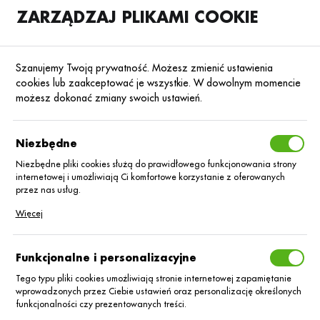
ZARZĄDZAJ PLIKAMI COOKIE
SKLEP
B2B
Szanujemy Twoją prywatność. Możesz zmienić ustawienia
cookies lub zaakceptować je wszystkie. W dowolnym momencie
możesz dokonać zmiany swoich ustawień.
Strona główna
Nasiona
Nasiona kukurydzy
Kukurydza na kiszonkę
Poprzedni
Następny
Niezbędne
Niezbędne pliki cookies służą do prawidłowego funkcjonowania strony
internetowej i umożliwiają Ci komfortowe korzystanie z oferowanych
Kukurydza Talentro C/1 80 tys.
przez nas usług.
Korit + Lumiposa
Pliki cookies odpowiadają na podejmowane przez Ciebie działania w
Więcej
celu m.in. dostosowania Twoich ustawień preferencji prywatności,
logowania czy wypełniania formularzy. Dzięki plikom cookies strona, z
której korzystasz, może działać bez zakłóceń.
Funkcjonalne i personalizacyjne
Tego typu pliki cookies umożliwiają stronie internetowej zapamiętanie
wprowadzonych przez Ciebie ustawień oraz personalizację określonych
funkcjonalności czy prezentowanych treści.