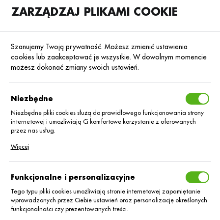
ZARZĄDZAJ PLIKAMI COOKIE
SKLEP
B2B
Szanujemy Twoją prywatność. Możesz zmienić ustawienia
cookies lub zaakceptować je wszystkie. W dowolnym momencie
możesz dokonać zmiany swoich ustawień.
Strona główna
Nasiona
Nasiona kukurydzy
Kukurydza na kiszonkę
Poprzedni
Następny
Niezbędne
Niezbędne pliki cookies służą do prawidłowego funkcjonowania strony
internetowej i umożliwiają Ci komfortowe korzystanie z oferowanych
Kukurydza P8752 C/1 80 tys.
przez nas usług.
KORIT
Pliki cookies odpowiadają na podejmowane przez Ciebie działania w
Więcej
celu m.in. dostosowania Twoich ustawień preferencji prywatności,
logowania czy wypełniania formularzy. Dzięki plikom cookies strona, z
której korzystasz, może działać bez zakłóceń.
Funkcjonalne i personalizacyjne
Tego typu pliki cookies umożliwiają stronie internetowej zapamiętanie
wprowadzonych przez Ciebie ustawień oraz personalizację określonych
funkcjonalności czy prezentowanych treści.