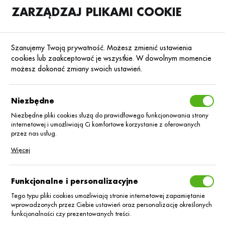
ZARZĄDZAJ PLIKAMI COOKIE
SKLEP
B2B
Szanujemy Twoją prywatność. Możesz zmienić ustawienia
cookies lub zaakceptować je wszystkie. W dowolnym momencie
możesz dokonać zmiany swoich ustawień.
Strona główna
Nasiona
Nasiona kukurydzy
Kukurydza na kiszonkę
Poprzedni
Następny
Niezbędne
Niezbędne pliki cookies służą do prawidłowego funkcjonowania strony
internetowej i umożliwiają Ci komfortowe korzystanie z oferowanych
KUKURYDZA NA KISZONKĘ
przez nas usług.
Kukurydza Mas
Pliki cookies odpowiadają na podejmowane przez Ciebie działania w
Więcej
celu m.in. dostosowania Twoich ustawień preferencji prywatności,
logowania czy wypełniania formularzy. Dzięki plikom cookies strona, z
357.Magnum C/1
której korzystasz, może działać bez zakłóceń.
Funkcjonalne i personalizacyjne
BB
Tego typu pliki cookies umożliwiają stronie internetowej zapamiętanie
wprowadzonych przez Ciebie ustawień oraz personalizację określonych
funkcjonalności czy prezentowanych treści.