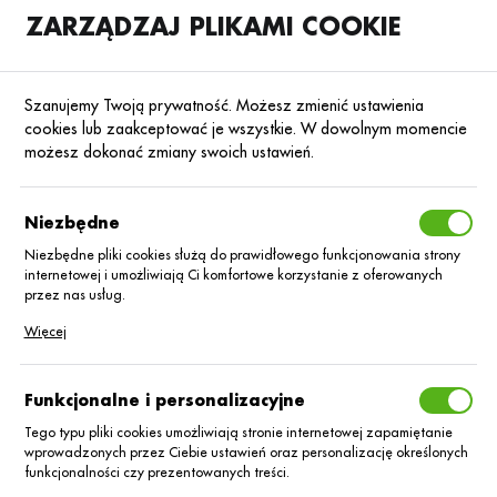
ZARZĄDZAJ PLIKAMI COOKIE
SKLEP
B2B
Szanujemy Twoją prywatność. Możesz zmienić ustawienia
cookies lub zaakceptować je wszystkie. W dowolnym momencie
możesz dokonać zmiany swoich ustawień.
Strona główna
Nasiona
Nasiona kukurydzy
Kukurydza na kiszonkę
Poprzedni
Następny
Niezbędne
Niezbędne pliki cookies służą do prawidłowego funkcjonowania strony
internetowej i umożliwiają Ci komfortowe korzystanie z oferowanych
Kukurydza Mas 357.Magnum
przez nas usług.
C/1 BB Korit + Lumiposa
Pliki cookies odpowiadają na podejmowane przez Ciebie działania w
Więcej
celu m.in. dostosowania Twoich ustawień preferencji prywatności,
logowania czy wypełniania formularzy. Dzięki plikom cookies strona, z
której korzystasz, może działać bez zakłóceń.
Funkcjonalne i personalizacyjne
Tego typu pliki cookies umożliwiają stronie internetowej zapamiętanie
wprowadzonych przez Ciebie ustawień oraz personalizację określonych
funkcjonalności czy prezentowanych treści.