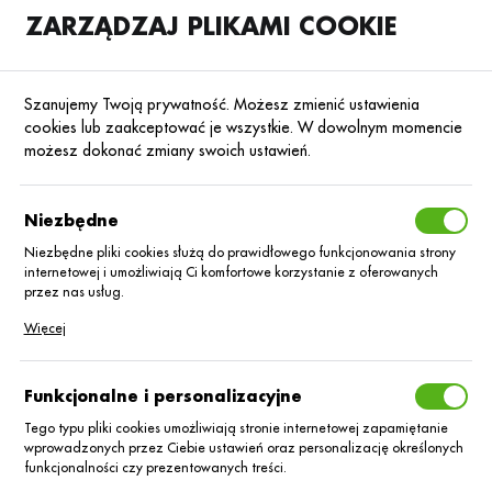
ZARZĄDZAJ PLIKAMI COOKIE
SKLEP
B2B
Szanujemy Twoją prywatność. Możesz zmienić ustawienia
cookies lub zaakceptować je wszystkie. W dowolnym momencie
możesz dokonać zmiany swoich ustawień.
Strona główna
Nasiona
Nasiona kukurydzy
Kukurydza na kiszonkę
Poprzedni
Następny
Niezbędne
Niezbędne pliki cookies służą do prawidłowego funkcjonowania strony
internetowej i umożliwiają Ci komfortowe korzystanie z oferowanych
KUKURYDZA NA KISZONKĘ
przez nas usług.
Kukurydza
Pliki cookies odpowiadają na podejmowane przez Ciebie działania w
Więcej
celu m.in. dostosowania Twoich ustawień preferencji prywatności,
logowania czy wypełniania formularzy. Dzięki plikom cookies strona, z
LID3620C Bizon
której korzystasz, może działać bez zakłóceń.
Funkcjonalne i personalizacyjne
C/1 80 tys. KORIT
Tego typu pliki cookies umożliwiają stronie internetowej zapamiętanie
wprowadzonych przez Ciebie ustawień oraz personalizację określonych
funkcjonalności czy prezentowanych treści.