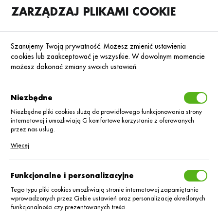
ZARZĄDZAJ PLIKAMI COOKIE
SKLEP
B2B
Szanujemy Twoją prywatność. Możesz zmienić ustawienia
cookies lub zaakceptować je wszystkie. W dowolnym momencie
możesz dokonać zmiany swoich ustawień.
Strona główna
Nasiona
Nasiona kukurydzy
Kukurydza na kiszonkę
Poprzedni
Następny
Niezbędne
Niezbędne pliki cookies służą do prawidłowego funkcjonowania strony
internetowej i umożliwiają Ci komfortowe korzystanie z oferowanych
KUKURYDZA NA KISZONKĘ
przez nas usług.
Kukurydza LID
Pliki cookies odpowiadają na podejmowane przez Ciebie działania w
Więcej
celu m.in. dostosowania Twoich ustawień preferencji prywatności,
logowania czy wypełniania formularzy. Dzięki plikom cookies strona, z
1145C Koliber C/1
której korzystasz, może działać bez zakłóceń.
Funkcjonalne i personalizacyjne
80 tys. nas
Tego typu pliki cookies umożliwiają stronie internetowej zapamiętanie
wprowadzonych przez Ciebie ustawień oraz personalizację określonych
funkcjonalności czy prezentowanych treści.
Lumiposa