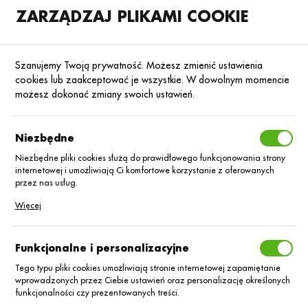
ZARZĄDZAJ PLIKAMI COOKIE
SKLEP
B2B
Szanujemy Twoją prywatność. Możesz zmienić ustawienia
cookies lub zaakceptować je wszystkie. W dowolnym momencie
możesz dokonać zmiany swoich ustawień.
Strona główna
Nasiona
Nasiona kukurydzy
Kukurydza na kiszonkę
Poprzedni
Następny
Niezbędne
Niezbędne pliki cookies służą do prawidłowego funkcjonowania strony
internetowej i umożliwiają Ci komfortowe korzystanie z oferowanych
KUKURYDZA NA KISZONKĘ
przez nas usług.
Kukurydza LID
Pliki cookies odpowiadają na podejmowane przez Ciebie działania w
Więcej
celu m.in. dostosowania Twoich ustawień preferencji prywatności,
logowania czy wypełniania formularzy. Dzięki plikom cookies strona, z
1145C Koliber C/1
której korzystasz, może działać bez zakłóceń.
Funkcjonalne i personalizacyjne
80 tys. Korit +
Tego typu pliki cookies umożliwiają stronie internetowej zapamiętanie
wprowadzonych przez Ciebie ustawień oraz personalizację określonych
funkcjonalności czy prezentowanych treści.
Lumiposa