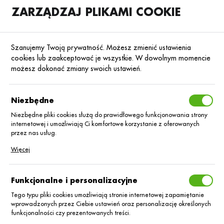
ZARZĄDZAJ PLIKAMI COOKIE
SKLEP
B2B
Szanujemy Twoją prywatność. Możesz zmienić ustawienia
cookies lub zaakceptować je wszystkie. W dowolnym momencie
możesz dokonać zmiany swoich ustawień.
Strona główna
Nasiona
Nasiona kukurydzy
Kukurydza na kiszonkę
Poprzedni
Następny
Niezbędne
Niezbędne pliki cookies służą do prawidłowego funkcjonowania strony
internetowej i umożliwiają Ci komfortowe korzystanie z oferowanych
KUKURYDZA NA KISZONKĘ
przez nas usług.
Kukurydza ES
Pliki cookies odpowiadają na podejmowane przez Ciebie działania w
Więcej
celu m.in. dostosowania Twoich ustawień preferencji prywatności,
logowania czy wypełniania formularzy. Dzięki plikom cookies strona, z
Inventive BB
której korzystasz, może działać bez zakłóceń.
Funkcjonalne i personalizacyjne
Tego typu pliki cookies umożliwiają stronie internetowej zapamiętanie
wprowadzonych przez Ciebie ustawień oraz personalizację określonych
funkcjonalności czy prezentowanych treści.