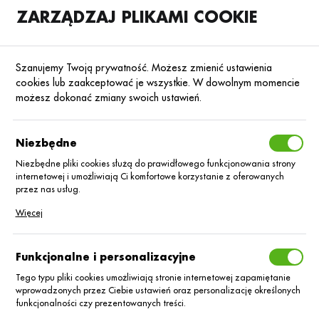
ZARZĄDZAJ PLIKAMI COOKIE
SKLEP
B2B
Szanujemy Twoją prywatność. Możesz zmienić ustawienia
cookies lub zaakceptować je wszystkie. W dowolnym momencie
możesz dokonać zmiany swoich ustawień.
Strona główna
Nasiona
Nasiona kukurydzy
Kukurydza na kiszonkę
Poprzedni
Następny
Niezbędne
Niezbędne pliki cookies służą do prawidłowego funkcjonowania strony
internetowej i umożliwiają Ci komfortowe korzystanie z oferowanych
KUKURYDZA NA KISZONKĘ
przez nas usług.
Kukurydza ES
Pliki cookies odpowiadają na podejmowane przez Ciebie działania w
Więcej
celu m.in. dostosowania Twoich ustawień preferencji prywatności,
logowania czy wypełniania formularzy. Dzięki plikom cookies strona, z
Inventive 80 tys.
której korzystasz, może działać bez zakłóceń.
Funkcjonalne i personalizacyjne
KORIT
Tego typu pliki cookies umożliwiają stronie internetowej zapamiętanie
wprowadzonych przez Ciebie ustawień oraz personalizację określonych
funkcjonalności czy prezentowanych treści.