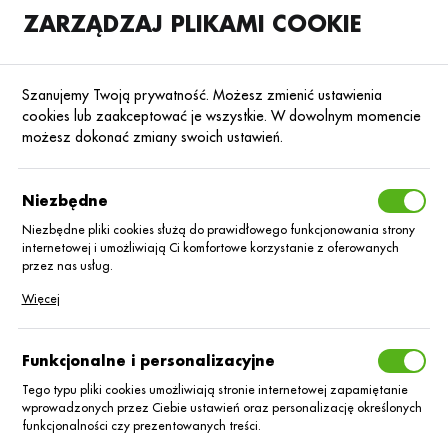
ZARZĄDZAJ PLIKAMI COOKIE
SKLEP
B2B
Szanujemy Twoją prywatność. Możesz zmienić ustawienia
cookies lub zaakceptować je wszystkie. W dowolnym momencie
możesz dokonać zmiany swoich ustawień.
Strona główna
Nasiona
Nasiona kukurydzy
Kukurydza na kiszonkę
Poprzedni
Następny
Niezbędne
Niezbędne pliki cookies służą do prawidłowego funkcjonowania strony
internetowej i umożliwiają Ci komfortowe korzystanie z oferowanych
Kukurydza ES Bond C/1_80 tys.
przez nas usług.
Lumiposa
Pliki cookies odpowiadają na podejmowane przez Ciebie działania w
Więcej
celu m.in. dostosowania Twoich ustawień preferencji prywatności,
logowania czy wypełniania formularzy. Dzięki plikom cookies strona, z
której korzystasz, może działać bez zakłóceń.
Funkcjonalne i personalizacyjne
Tego typu pliki cookies umożliwiają stronie internetowej zapamiętanie
wprowadzonych przez Ciebie ustawień oraz personalizację określonych
funkcjonalności czy prezentowanych treści.