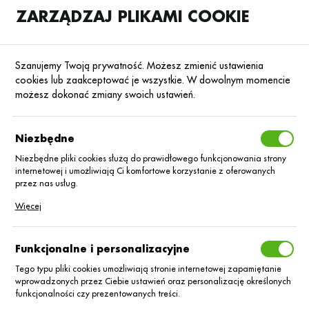
ZARZĄDZAJ PLIKAMI COOKIE
SKLEP
B2B
Szanujemy Twoją prywatność. Możesz zmienić ustawienia
cookies lub zaakceptować je wszystkie. W dowolnym momencie
możesz dokonać zmiany swoich ustawień.
Strona główna
IGP Polska sp.z o.o.
KATEGORIE
SORTUJ
Niezbędne
Niezbędne pliki cookies służą do prawidłowego funkcjonowania strony
internetowej i umożliwiają Ci komfortowe korzystanie z oferowanych
IGP Polska sp.z
przez nas usług.
Pliki cookies odpowiadają na podejmowane przez Ciebie działania w
Więcej
o.o.
celu m.in. dostosowania Twoich ustawień preferencji prywatności,
logowania czy wypełniania formularzy. Dzięki plikom cookies strona, z
której korzystasz, może działać bez zakłóceń.
Funkcjonalne i personalizacyjne
Tego typu pliki cookies umożliwiają stronie internetowej zapamiętanie
Nie znaleziono produktów w tej kategorii:
wprowadzonych przez Ciebie ustawień oraz personalizację określonych
Proszę wybrać inną kategorię.
funkcjonalności czy prezentowanych treści.