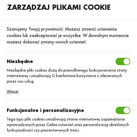
ZARZĄDZAJ PLIKAMI COOKIE
SKLEP
B2B
Szanujemy Twoją prywatność. Możesz zmienić ustawienia
cookies lub zaakceptować je wszystkie. W dowolnym momencie
możesz dokonać zmiany swoich ustawień.
Strona główna
Euralis Nasiona Sp. z o.o.
KATEGORIE
SORTUJ
Niezbędne
Niezbędne pliki cookies służą do prawidłowego funkcjonowania strony
internetowej i umożliwiają Ci komfortowe korzystanie z oferowanych
Euralis Nasiona Sp.
przez nas usług.
Pliki cookies odpowiadają na podejmowane przez Ciebie działania w
Więcej
z o.o.
celu m.in. dostosowania Twoich ustawień preferencji prywatności,
logowania czy wypełniania formularzy. Dzięki plikom cookies strona, z
której korzystasz, może działać bez zakłóceń.
Funkcjonalne i personalizacyjne
Tego typu pliki cookies umożliwiają stronie internetowej zapamiętanie
Nie znaleziono produktów w tej kategorii:
wprowadzonych przez Ciebie ustawień oraz personalizację określonych
Proszę wybrać inną kategorię.
funkcjonalności czy prezentowanych treści.