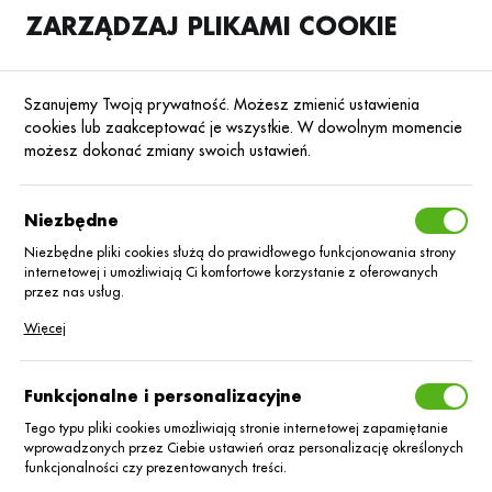
ZARZĄDZAJ PLIKAMI COOKIE
SKLEP
B2B
Szanujemy Twoją prywatność. Możesz zmienić ustawienia
cookies lub zaakceptować je wszystkie. W dowolnym momencie
możesz dokonać zmiany swoich ustawień.
Strona główna
Dupont Poland Sp.z o.o.
KATEGORIE
SORTUJ
Niezbędne
Niezbędne pliki cookies służą do prawidłowego funkcjonowania strony
internetowej i umożliwiają Ci komfortowe korzystanie z oferowanych
Dupont Poland Sp.z
przez nas usług.
Pliki cookies odpowiadają na podejmowane przez Ciebie działania w
Więcej
o.o.
celu m.in. dostosowania Twoich ustawień preferencji prywatności,
logowania czy wypełniania formularzy. Dzięki plikom cookies strona, z
której korzystasz, może działać bez zakłóceń.
Funkcjonalne i personalizacyjne
Tego typu pliki cookies umożliwiają stronie internetowej zapamiętanie
wprowadzonych przez Ciebie ustawień oraz personalizację określonych
funkcjonalności czy prezentowanych treści.