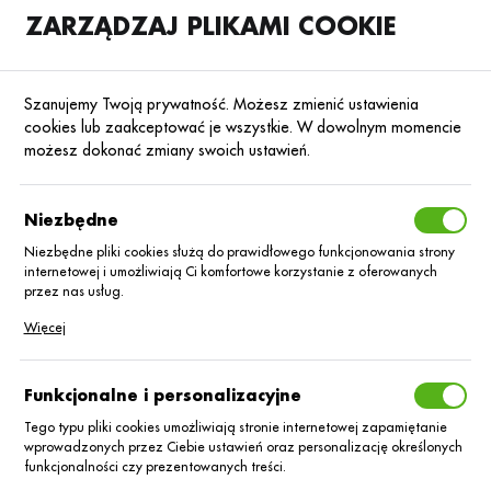
ZARZĄDZAJ PLIKAMI COOKIE
SKLEP
B2B
Szanujemy Twoją prywatność. Możesz zmienić ustawienia
cookies lub zaakceptować je wszystkie. W dowolnym momencie
możesz dokonać zmiany swoich ustawień.
Strona główna
CIECH Sarzyna Spółka Akcyjna
KATEGORIE
SORTUJ
Niezbędne
Niezbędne pliki cookies służą do prawidłowego funkcjonowania strony
internetowej i umożliwiają Ci komfortowe korzystanie z oferowanych
CIECH Sarzyna
przez nas usług.
Pliki cookies odpowiadają na podejmowane przez Ciebie działania w
Więcej
Spółka Akcyjna
celu m.in. dostosowania Twoich ustawień preferencji prywatności,
logowania czy wypełniania formularzy. Dzięki plikom cookies strona, z
której korzystasz, może działać bez zakłóceń.
Funkcjonalne i personalizacyjne
Tego typu pliki cookies umożliwiają stronie internetowej zapamiętanie
Nie znaleziono produktów w tej kategorii:
wprowadzonych przez Ciebie ustawień oraz personalizację określonych
Proszę wybrać inną kategorię.
funkcjonalności czy prezentowanych treści.