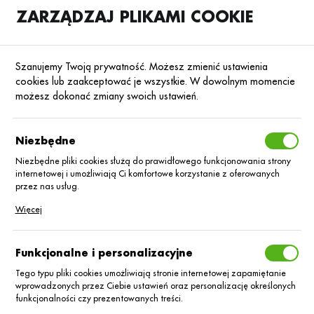
ZARZĄDZAJ PLIKAMI COOKIE
SKLEP
B2B
Szanujemy Twoją prywatność. Możesz zmienić ustawienia
cookies lub zaakceptować je wszystkie. W dowolnym momencie
możesz dokonać zmiany swoich ustawień.
Strona główna
Certis
KATEGORIE
SORTUJ
Niezbędne
Niezbędne pliki cookies służą do prawidłowego funkcjonowania strony
internetowej i umożliwiają Ci komfortowe korzystanie z oferowanych
Certis
przez nas usług.
Pliki cookies odpowiadają na podejmowane przez Ciebie działania w
Więcej
celu m.in. dostosowania Twoich ustawień preferencji prywatności,
logowania czy wypełniania formularzy. Dzięki plikom cookies strona, z
której korzystasz, może działać bez zakłóceń.
Funkcjonalne i personalizacyjne
Tego typu pliki cookies umożliwiają stronie internetowej zapamiętanie
wprowadzonych przez Ciebie ustawień oraz personalizację określonych
funkcjonalności czy prezentowanych treści.