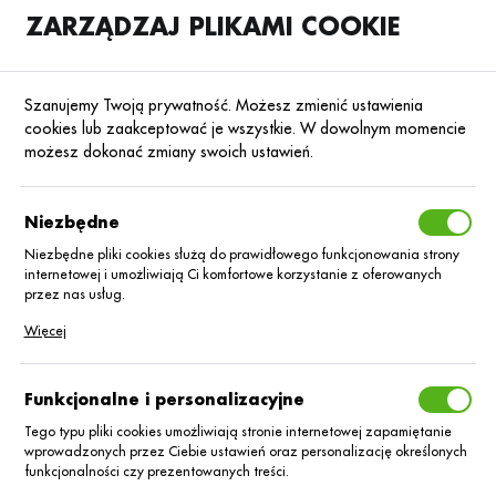
ZARZĄDZAJ PLIKAMI COOKIE
SKLEP
B2B
Szanujemy Twoją prywatność. Możesz zmienić ustawienia
cookies lub zaakceptować je wszystkie. W dowolnym momencie
możesz dokonać zmiany swoich ustawień.
Strona główna
Nasiona
Bobowate
Poprzedni
Następny
Niezbędne
Niezbędne pliki cookies służą do prawidłowego funkcjonowania strony
internetowej i umożliwiają Ci komfortowe korzystanie z oferowanych
Bobik Trumpet C/1 25kg
przez nas usług.
Pliki cookies odpowiadają na podejmowane przez Ciebie działania w
Więcej
celu m.in. dostosowania Twoich ustawień preferencji prywatności,
logowania czy wypełniania formularzy. Dzięki plikom cookies strona, z
której korzystasz, może działać bez zakłóceń.
Funkcjonalne i personalizacyjne
Tego typu pliki cookies umożliwiają stronie internetowej zapamiętanie
wprowadzonych przez Ciebie ustawień oraz personalizację określonych
funkcjonalności czy prezentowanych treści.