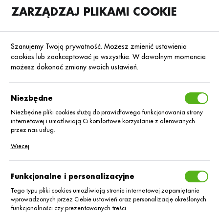
ZARZĄDZAJ PLIKAMI COOKIE
SKLEP
B2B
Szanujemy Twoją prywatność. Możesz zmienić ustawienia
cookies lub zaakceptować je wszystkie. W dowolnym momencie
możesz dokonać zmiany swoich ustawień.
Strona główna
Blog
Niezbędne
Kiedy stosować mikroelementy
w zbożach?
Niezbędne pliki cookies służą do prawidłowego funkcjonowania strony
internetowej i umożliwiają Ci komfortowe korzystanie z oferowanych
przez nas usług.
23.12.2024
Baza wiedzy
Pliki cookies odpowiadają na podejmowane przez Ciebie działania w
Więcej
celu m.in. dostosowania Twoich ustawień preferencji prywatności,
logowania czy wypełniania formularzy. Dzięki plikom cookies strona, z
której korzystasz, może działać bez zakłóceń.
Funkcjonalne i personalizacyjne
Tego typu pliki cookies umożliwiają stronie internetowej zapamiętanie
wprowadzonych przez Ciebie ustawień oraz personalizację określonych
funkcjonalności czy prezentowanych treści.