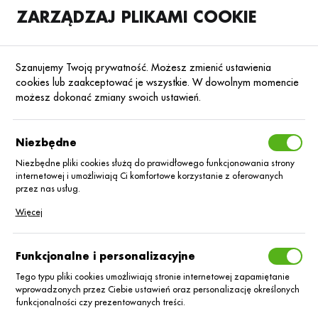
ZARZĄDZAJ PLIKAMI COOKIE
SKLEP
B2B
Szanujemy Twoją prywatność. Możesz zmienić ustawienia
cookies lub zaakceptować je wszystkie. W dowolnym momencie
możesz dokonać zmiany swoich ustawień.
Strona główna
Albaugh Europe Sarl
KATEGORIE
SORTUJ
Niezbędne
Niezbędne pliki cookies służą do prawidłowego funkcjonowania strony
internetowej i umożliwiają Ci komfortowe korzystanie z oferowanych
Albaugh Europe
przez nas usług.
Pliki cookies odpowiadają na podejmowane przez Ciebie działania w
Więcej
Sarl
celu m.in. dostosowania Twoich ustawień preferencji prywatności,
logowania czy wypełniania formularzy. Dzięki plikom cookies strona, z
której korzystasz, może działać bez zakłóceń.
Funkcjonalne i personalizacyjne
Tego typu pliki cookies umożliwiają stronie internetowej zapamiętanie
Nie znaleziono produktów w tej kategorii:
wprowadzonych przez Ciebie ustawień oraz personalizację określonych
Proszę wybrać inną kategorię.
funkcjonalności czy prezentowanych treści.