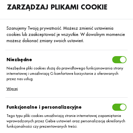
ZARZĄDZAJ PLIKAMI COOKIE
SKLEP
B2B
Szanujemy Twoją prywatność. Możesz zmienić ustawienia
cookies lub zaakceptować je wszystkie. W dowolnym momencie
możesz dokonać zmiany swoich ustawień.
Strona główna
AGRIL Sp. z o. o.
KATEGORIE
SORTUJ
Niezbędne
Niezbędne pliki cookies służą do prawidłowego funkcjonowania strony
internetowej i umożliwiają Ci komfortowe korzystanie z oferowanych
AGRIL Sp. z o. o.
przez nas usług.
Pliki cookies odpowiadają na podejmowane przez Ciebie działania w
Więcej
celu m.in. dostosowania Twoich ustawień preferencji prywatności,
logowania czy wypełniania formularzy. Dzięki plikom cookies strona, z
której korzystasz, może działać bez zakłóceń.
Funkcjonalne i personalizacyjne
Nie znaleziono produktów w tej kategorii:
Proszę wybrać inną kategorię.
Tego typu pliki cookies umożliwiają stronie internetowej zapamiętanie
wprowadzonych przez Ciebie ustawień oraz personalizację określonych
funkcjonalności czy prezentowanych treści.