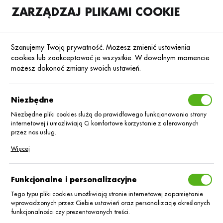
ZARZĄDZAJ PLIKAMI COOKIE
SKLEP
B2B
Szanujemy Twoją prywatność. Możesz zmienić ustawienia
cookies lub zaakceptować je wszystkie. W dowolnym momencie
możesz dokonać zmiany swoich ustawień.
Strona główna
AGRICIS GUILLAUME BLOYET
KATEGORIE
SORTUJ
Niezbędne
Niezbędne pliki cookies służą do prawidłowego funkcjonowania strony
internetowej i umożliwiają Ci komfortowe korzystanie z oferowanych
AGRICIS
przez nas usług.
Pliki cookies odpowiadają na podejmowane przez Ciebie działania w
Więcej
GUILLAUME BLOYET
celu m.in. dostosowania Twoich ustawień preferencji prywatności,
logowania czy wypełniania formularzy. Dzięki plikom cookies strona, z
której korzystasz, może działać bez zakłóceń.
Funkcjonalne i personalizacyjne
Tego typu pliki cookies umożliwiają stronie internetowej zapamiętanie
wprowadzonych przez Ciebie ustawień oraz personalizację określonych
funkcjonalności czy prezentowanych treści.