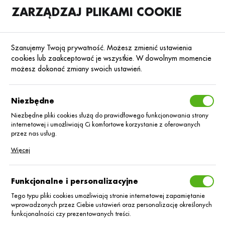
ZARZĄDZAJ PLIKAMI COOKIE
SKLEP
B2B
Szanujemy Twoją prywatność. Możesz zmienić ustawienia
cookies lub zaakceptować je wszystkie. W dowolnym momencie
możesz dokonać zmiany swoich ustawień.
Strona główna
Kondycjonery wody
Kondycjonery wody
Poprzedni
Następny
Niezbędne
Niezbędne pliki cookies służą do prawidłowego funkcjonowania strony
internetowej i umożliwiają Ci komfortowe korzystanie z oferowanych
Trend 90 EC/0,5L
przez nas usług.
Pliki cookies odpowiadają na podejmowane przez Ciebie działania w
Więcej
celu m.in. dostosowania Twoich ustawień preferencji prywatności,
logowania czy wypełniania formularzy. Dzięki plikom cookies strona, z
której korzystasz, może działać bez zakłóceń.
Funkcjonalne i personalizacyjne
Tego typu pliki cookies umożliwiają stronie internetowej zapamiętanie
wprowadzonych przez Ciebie ustawień oraz personalizację określonych
funkcjonalności czy prezentowanych treści.