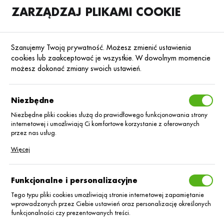
ZARZĄDZAJ PLIKAMI COOKIE
SKLEP
B2B
Szanujemy Twoją prywatność. Możesz zmienić ustawienia
cookies lub zaakceptować je wszystkie. W dowolnym momencie
możesz dokonać zmiany swoich ustawień.
Strona główna
Kondycjonery wody
Kondycjonery wody
Poprzedni
Następny
Niezbędne
Niezbędne pliki cookies służą do prawidłowego funkcjonowania strony
internetowej i umożliwiają Ci komfortowe korzystanie z oferowanych
Spider/1L/
przez nas usług.
Pliki cookies odpowiadają na podejmowane przez Ciebie działania w
Więcej
celu m.in. dostosowania Twoich ustawień preferencji prywatności,
logowania czy wypełniania formularzy. Dzięki plikom cookies strona, z
której korzystasz, może działać bez zakłóceń.
Funkcjonalne i personalizacyjne
Tego typu pliki cookies umożliwiają stronie internetowej zapamiętanie
wprowadzonych przez Ciebie ustawień oraz personalizację określonych
funkcjonalności czy prezentowanych treści.