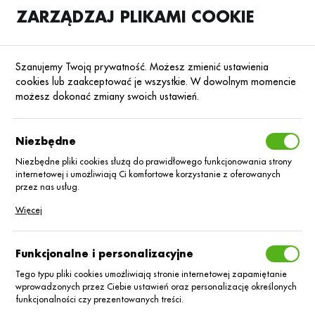
ZARZĄDZAJ PLIKAMI COOKIE
SKLEP
B2B
Szanujemy Twoją prywatność. Możesz zmienić ustawienia
cookies lub zaakceptować je wszystkie. W dowolnym momencie
możesz dokonać zmiany swoich ustawień.
Strona główna
Kondycjonery wody
Kondycjonery wody
Poprzedni
Następny
Niezbędne
Niezbędne pliki cookies służą do prawidłowego funkcjonowania strony
internetowej i umożliwiają Ci komfortowe korzystanie z oferowanych
Foam-Stop/1L
przez nas usług.
Pliki cookies odpowiadają na podejmowane przez Ciebie działania w
Więcej
celu m.in. dostosowania Twoich ustawień preferencji prywatności,
logowania czy wypełniania formularzy. Dzięki plikom cookies strona, z
której korzystasz, może działać bez zakłóceń.
Funkcjonalne i personalizacyjne
Tego typu pliki cookies umożliwiają stronie internetowej zapamiętanie
wprowadzonych przez Ciebie ustawień oraz personalizację określonych
funkcjonalności czy prezentowanych treści.