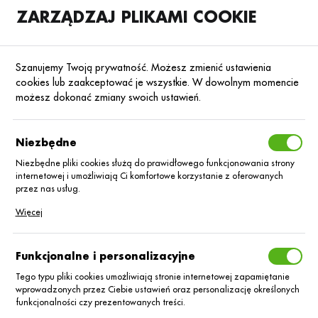
ZARZĄDZAJ PLIKAMI COOKIE
SKLEP
B2B
Szanujemy Twoją prywatność. Możesz zmienić ustawienia
cookies lub zaakceptować je wszystkie. W dowolnym momencie
możesz dokonać zmiany swoich ustawień.
Strona główna
Kondycjonery wody
Kondycjonery wody
Poprzedni
Następny
Niezbędne
Niezbędne pliki cookies służą do prawidłowego funkcjonowania strony
internetowej i umożliwiają Ci komfortowe korzystanie z oferowanych
Buttare_15L
przez nas usług.
Pliki cookies odpowiadają na podejmowane przez Ciebie działania w
Więcej
celu m.in. dostosowania Twoich ustawień preferencji prywatności,
logowania czy wypełniania formularzy. Dzięki plikom cookies strona, z
której korzystasz, może działać bez zakłóceń.
Funkcjonalne i personalizacyjne
Tego typu pliki cookies umożliwiają stronie internetowej zapamiętanie
wprowadzonych przez Ciebie ustawień oraz personalizację określonych
funkcjonalności czy prezentowanych treści.