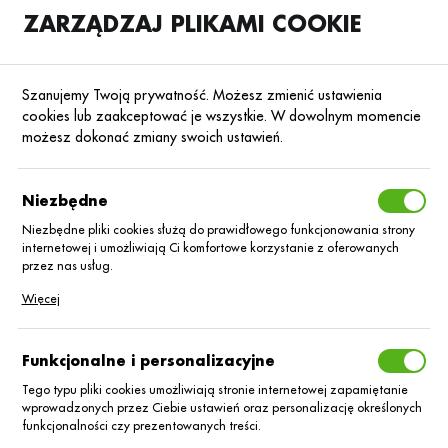
ZARZĄDZAJ PLIKAMI COOKIE
SKLEP
B2B
Szanujemy Twoją prywatność. Możesz zmienić ustawienia
cookies lub zaakceptować je wszystkie. W dowolnym momencie
możesz dokonać zmiany swoich ustawień.
Strona główna
Nasiona
Nasiona zbóż ozimych
Pszenżyto
Poprzedni
Następny
Niezbędne
Niezbędne pliki cookies służą do prawidłowego funkcjonowania strony
internetowej i umożliwiają Ci komfortowe korzystanie z oferowanych
PSZENŻYTO
przez nas usług.
Pszenżyto ozime
Pliki cookies odpowiadają na podejmowane przez Ciebie działania w
Więcej
celu m.in. dostosowania Twoich ustawień preferencji prywatności,
logowania czy wypełniania formularzy. Dzięki plikom cookies strona, z
Medalion C/1 a’25
której korzystasz, może działać bez zakłóceń.
Funkcjonalne i personalizacyjne
kg
Tego typu pliki cookies umożliwiają stronie internetowej zapamiętanie
wprowadzonych przez Ciebie ustawień oraz personalizację określonych
funkcjonalności czy prezentowanych treści.