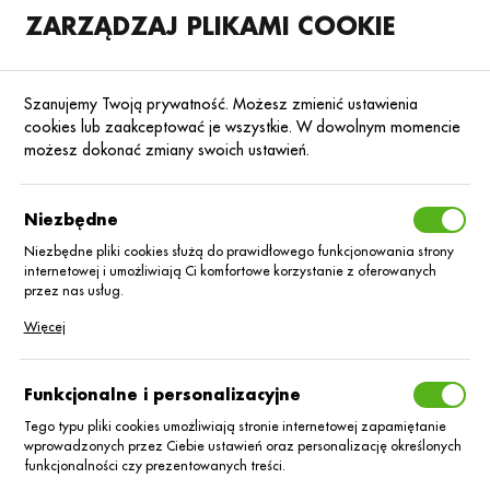
ZARZĄDZAJ PLIKAMI COOKIE
SKLEP
B2B
Szanujemy Twoją prywatność. Możesz zmienić ustawienia
cookies lub zaakceptować je wszystkie. W dowolnym momencie
możesz dokonać zmiany swoich ustawień.
Strona główna
Nasiona
Nasiona zbóż ozimych
Pszenica
KATEGORIE
SORTUJ
Niezbędne
Niezbędne pliki cookies służą do prawidłowego funkcjonowania strony
internetowej i umożliwiają Ci komfortowe korzystanie z oferowanych
Nasiona zbóż
przez nas usług.
Pliki cookies odpowiadają na podejmowane przez Ciebie działania w
Więcej
ozimych - Pszenica
celu m.in. dostosowania Twoich ustawień preferencji prywatności,
logowania czy wypełniania formularzy. Dzięki plikom cookies strona, z
której korzystasz, może działać bez zakłóceń.
Funkcjonalne i personalizacyjne
Pszenica to gatunek, który ma wysoki potencjał plonowania,
ale jednocześnie wiąże się to z dużymi wymaganiami
Tego typu pliki cookies umożliwiają stronie internetowej zapamiętanie
wprowadzonych przez Ciebie ustawień oraz personalizację określonych
względem stanowiska, dostępności składników pokarmowych i
funkcjonalności czy prezentowanych treści.
wody. Dlatego unika się uprawy pszenicy na słabszych glebach.