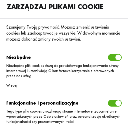
ZARZĄDZAJ PLIKAMI COOKIE
SKLEP
B2B
Szanujemy Twoją prywatność. Możesz zmienić ustawienia
cookies lub zaakceptować je wszystkie. W dowolnym momencie
możesz dokonać zmiany swoich ustawień.
Strona główna
Nasiona
Nasiona zbóż ozimych
Żyto
Poprzedni
Następny
Niezbędne
Niezbędne pliki cookies służą do prawidłowego funkcjonowania strony
internetowej i umożliwiają Ci komfortowe korzystanie z oferowanych
Żyto hybryd. SU Pluralis C/1
przez nas usług.
jedn. siewna
Pliki cookies odpowiadają na podejmowane przez Ciebie działania w
Więcej
celu m.in. dostosowania Twoich ustawień preferencji prywatności,
logowania czy wypełniania formularzy. Dzięki plikom cookies strona, z
której korzystasz, może działać bez zakłóceń.
Funkcjonalne i personalizacyjne
Tego typu pliki cookies umożliwiają stronie internetowej zapamiętanie
wprowadzonych przez Ciebie ustawień oraz personalizację określonych
funkcjonalności czy prezentowanych treści.