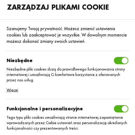
ZARZĄDZAJ PLIKAMI COOKIE
SKLEP
B2B
Szanujemy Twoją prywatność. Możesz zmienić ustawienia
cookies lub zaakceptować je wszystkie. W dowolnym momencie
możesz dokonać zmiany swoich ustawień.
Strona główna
Nasiona
Nasiona zbóż ozimych
Żyto
Poprzedni
Następny
Niezbędne
Niezbędne pliki cookies służą do prawidłowego funkcjonowania strony
internetowej i umożliwiają Ci komfortowe korzystanie z oferowanych
ŻYTO
przez nas usług.
Żyto hybryd.
Pliki cookies odpowiadają na podejmowane przez Ciebie działania w
Więcej
celu m.in. dostosowania Twoich ustawień preferencji prywatności,
logowania czy wypełniania formularzy. Dzięki plikom cookies strona, z
Stannos C/1
której korzystasz, może działać bez zakłóceń.
Funkcjonalne i personalizacyjne
jedn.siewna
Tego typu pliki cookies umożliwiają stronie internetowej zapamiętanie
wprowadzonych przez Ciebie ustawień oraz personalizację określonych
funkcjonalności czy prezentowanych treści.
BB/0,5T