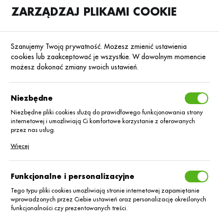
ZARZĄDZAJ PLIKAMI COOKIE
SKLEP
B2B
Szanujemy Twoją prywatność. Możesz zmienić ustawienia
cookies lub zaakceptować je wszystkie. W dowolnym momencie
możesz dokonać zmiany swoich ustawień.
Strona główna
Nasiona
Nasiona zbóż ozimych
Żyto
Poprzedni
Następny
Niezbędne
Niezbędne pliki cookies służą do prawidłowego funkcjonowania strony
internetowej i umożliwiają Ci komfortowe korzystanie z oferowanych
ŻYTO
przez nas usług.
Żyto oz. Helltop
Pliki cookies odpowiadają na podejmowane przez Ciebie działania w
Więcej
celu m.in. dostosowania Twoich ustawień preferencji prywatności,
logowania czy wypełniania formularzy. Dzięki plikom cookies strona, z
jedn.
której korzystasz, może działać bez zakłóceń.
Funkcjonalne i personalizacyjne
Tego typu pliki cookies umożliwiają stronie internetowej zapamiętanie
wprowadzonych przez Ciebie ustawień oraz personalizację określonych
funkcjonalności czy prezentowanych treści.