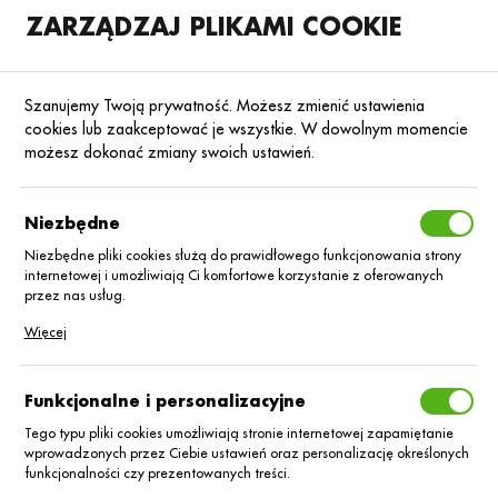
ZARZĄDZAJ PLIKAMI COOKIE
SKLEP
B2B
Szanujemy Twoją prywatność. Możesz zmienić ustawienia
cookies lub zaakceptować je wszystkie. W dowolnym momencie
możesz dokonać zmiany swoich ustawień.
Strona główna
Środki ochrony roślin
ŚOR
Zaprawy nasienne
Poprzedni
Następny
Niezbędne
Niezbędne pliki cookies służą do prawidłowego funkcjonowania strony
■
internetowej i umożliwiają Ci komfortowe korzystanie z oferowanych
Vibrance Gold 100 FS/5L
przez nas usług.
Pliki cookies odpowiadają na podejmowane przez Ciebie działania w
Więcej
celu m.in. dostosowania Twoich ustawień preferencji prywatności,
logowania czy wypełniania formularzy. Dzięki plikom cookies strona, z
której korzystasz, może działać bez zakłóceń.
Funkcjonalne i personalizacyjne
Tego typu pliki cookies umożliwiają stronie internetowej zapamiętanie
wprowadzonych przez Ciebie ustawień oraz personalizację określonych
funkcjonalności czy prezentowanych treści.