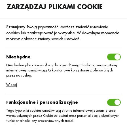
ZARZĄDZAJ PLIKAMI COOKIE
SKLEP
B2B
Szanujemy Twoją prywatność. Możesz zmienić ustawienia
cookies lub zaakceptować je wszystkie. W dowolnym momencie
możesz dokonać zmiany swoich ustawień.
Strona główna
Środki ochrony roślin
ŚOR
Zaprawy nasienne
Poprzedni
Następny
Niezbędne
Niezbędne pliki cookies służą do prawidłowego funkcjonowania strony
■
internetowej i umożliwiają Ci komfortowe korzystanie z oferowanych
Vibrance Gold 100 FS/20L
przez nas usług.
Pliki cookies odpowiadają na podejmowane przez Ciebie działania w
Więcej
celu m.in. dostosowania Twoich ustawień preferencji prywatności,
logowania czy wypełniania formularzy. Dzięki plikom cookies strona, z
której korzystasz, może działać bez zakłóceń.
Funkcjonalne i personalizacyjne
Tego typu pliki cookies umożliwiają stronie internetowej zapamiętanie
wprowadzonych przez Ciebie ustawień oraz personalizację określonych
funkcjonalności czy prezentowanych treści.