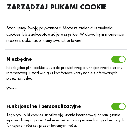
ZARZĄDZAJ PLIKAMI COOKIE
SKLEP
B2B
Szanujemy Twoją prywatność. Możesz zmienić ustawienia
cookies lub zaakceptować je wszystkie. W dowolnym momencie
możesz dokonać zmiany swoich ustawień.
Strona główna
Środki ochrony roślin
ŚOR
Zaprawy nasienne
Poprzedni
Następny
Niezbędne
Niezbędne pliki cookies służą do prawidłowego funkcjonowania strony
■
internetowej i umożliwiają Ci komfortowe korzystanie z oferowanych
Redigo Pro 170 FS_5L
przez nas usług.
Pliki cookies odpowiadają na podejmowane przez Ciebie działania w
Więcej
celu m.in. dostosowania Twoich ustawień preferencji prywatności,
logowania czy wypełniania formularzy. Dzięki plikom cookies strona, z
której korzystasz, może działać bez zakłóceń.
Funkcjonalne i personalizacyjne
Tego typu pliki cookies umożliwiają stronie internetowej zapamiętanie
wprowadzonych przez Ciebie ustawień oraz personalizację określonych
funkcjonalności czy prezentowanych treści.