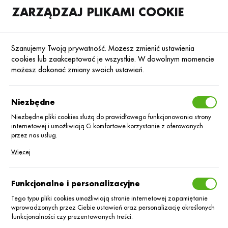
ZARZĄDZAJ PLIKAMI COOKIE
SKLEP
B2B
Szanujemy Twoją prywatność. Możesz zmienić ustawienia
cookies lub zaakceptować je wszystkie. W dowolnym momencie
możesz dokonać zmiany swoich ustawień.
Strona główna
Środki ochrony roślin
ŚOR
Herbicydy
Poprzedni
Następny
Niezbędne
Niezbędne pliki cookies służą do prawidłowego funkcjonowania strony
■
internetowej i umożliwiają Ci komfortowe korzystanie z oferowanych
Sencor Liquid 600 SC/5L
przez nas usług.
Pliki cookies odpowiadają na podejmowane przez Ciebie działania w
Więcej
celu m.in. dostosowania Twoich ustawień preferencji prywatności,
logowania czy wypełniania formularzy. Dzięki plikom cookies strona, z
której korzystasz, może działać bez zakłóceń.
Funkcjonalne i personalizacyjne
Tego typu pliki cookies umożliwiają stronie internetowej zapamiętanie
wprowadzonych przez Ciebie ustawień oraz personalizację określonych
funkcjonalności czy prezentowanych treści.