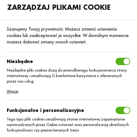
ZARZĄDZAJ PLIKAMI COOKIE
SKLEP
B2B
Szanujemy Twoją prywatność. Możesz zmienić ustawienia
cookies lub zaakceptować je wszystkie. W dowolnym momencie
możesz dokonać zmiany swoich ustawień.
Strona główna
Środki ochrony roślin
ŚOR
Herbicydy
Poprzedni
Następny
Niezbędne
Niezbędne pliki cookies służą do prawidłowego funkcjonowania strony
■
internetowej i umożliwiają Ci komfortowe korzystanie z oferowanych
Legion/1L
przez nas usług.
Pliki cookies odpowiadają na podejmowane przez Ciebie działania w
Więcej
celu m.in. dostosowania Twoich ustawień preferencji prywatności,
logowania czy wypełniania formularzy. Dzięki plikom cookies strona, z
której korzystasz, może działać bez zakłóceń.
Funkcjonalne i personalizacyjne
Tego typu pliki cookies umożliwiają stronie internetowej zapamiętanie
wprowadzonych przez Ciebie ustawień oraz personalizację określonych
funkcjonalności czy prezentowanych treści.