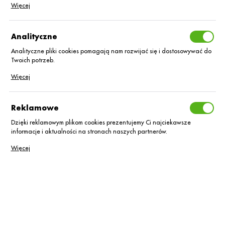
Dzięki tym plikom cookies możemy zapewnić Ci większy komfort
Więcej
korzystania z funkcjonalności naszej strony poprzez dopasowanie jej do
Twoich indywidualnych preferencji. Wyrażenie zgody na funkcjonalne i
personalizacyjne pliki cookies gwarantuje dostępność większej ilości
Analityczne
funkcji na stronie.
Analityczne pliki cookies pomagają nam rozwijać się i dostosowywać do
Twoich potrzeb.
Cookies analityczne pozwalają na uzyskanie informacji w zakresie
Więcej
wykorzystywania witryny internetowej, miejsca oraz częstotliwości, z
jaką odwiedzane są nasze serwisy www. Dane pozwalają nam na ocenę
naszych serwisów internetowych pod względem ich popularności wśród
Reklamowe
użytkowników. Zgromadzone informacje są przetwarzane w formie
zanonimizowanej. Wyrażenie zgody na analityczne pliki cookies
Dzięki reklamowym plikom cookies prezentujemy Ci najciekawsze
gwarantuje dostępność wszystkich funkcjonalności.
informacje i aktualności na stronach naszych partnerów.
Promocyjne pliki cookies służą do prezentowania Ci naszych
Więcej
komunikatów na podstawie analizy Twoich upodobań oraz Twoich
zwyczajów dotyczących przeglądanej witryny internetowej. Treści
promocyjne mogą pojawić się na stronach podmiotów trzecich lub firm
będących naszymi partnerami oraz innych dostawców usług. Firmy te
działają w charakterze pośredników prezentujących nasze treści w
Informacje podstawowe
postaci wiadomości, ofert, komunikatów mediów społecznościowych.
Numer produktu:
16572