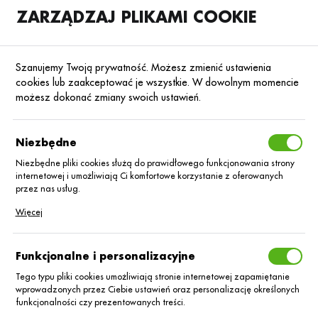
ZARZĄDZAJ PLIKAMI COOKIE
SKLEP
B2B
Szanujemy Twoją prywatność. Możesz zmienić ustawienia
cookies lub zaakceptować je wszystkie. W dowolnym momencie
możesz dokonać zmiany swoich ustawień.
Strona główna
Środki ochrony roślin
ŚOR
Herbicydy
Poprzedni
Następny
Niezbędne
Niezbędne pliki cookies służą do prawidłowego funkcjonowania strony
■
internetowej i umożliwiają Ci komfortowe korzystanie z oferowanych
EMCEE/10L
przez nas usług.
Pliki cookies odpowiadają na podejmowane przez Ciebie działania w
Więcej
celu m.in. dostosowania Twoich ustawień preferencji prywatności,
logowania czy wypełniania formularzy. Dzięki plikom cookies strona, z
której korzystasz, może działać bez zakłóceń.
Funkcjonalne i personalizacyjne
Tego typu pliki cookies umożliwiają stronie internetowej zapamiętanie
wprowadzonych przez Ciebie ustawień oraz personalizację określonych
funkcjonalności czy prezentowanych treści.