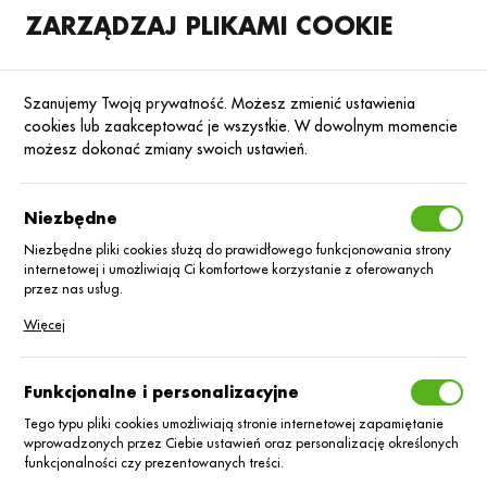
ZARZĄDZAJ PLIKAMI COOKIE
SKLEP
B2B
Szanujemy Twoją prywatność. Możesz zmienić ustawienia
cookies lub zaakceptować je wszystkie. W dowolnym momencie
możesz dokonać zmiany swoich ustawień.
Strona główna
Środki ochrony roślin
ŚOR
Herbicydy
Poprzedni
Następny
Niezbędne
Niezbędne pliki cookies służą do prawidłowego funkcjonowania strony
■
internetowej i umożliwiają Ci komfortowe korzystanie z oferowanych
Diablo 306 SE_5L
przez nas usług.
Pliki cookies odpowiadają na podejmowane przez Ciebie działania w
Więcej
celu m.in. dostosowania Twoich ustawień preferencji prywatności,
logowania czy wypełniania formularzy. Dzięki plikom cookies strona, z
której korzystasz, może działać bez zakłóceń.
Funkcjonalne i personalizacyjne
Tego typu pliki cookies umożliwiają stronie internetowej zapamiętanie
wprowadzonych przez Ciebie ustawień oraz personalizację określonych
funkcjonalności czy prezentowanych treści.