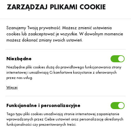
ZARZĄDZAJ PLIKAMI COOKIE
SKLEP
B2B
Szanujemy Twoją prywatność. Możesz zmienić ustawienia
cookies lub zaakceptować je wszystkie. W dowolnym momencie
możesz dokonać zmiany swoich ustawień.
Strona główna
Środki ochrony roślin
ŚOR
Herbicydy
Poprzedni
Następny
Niezbędne
Niezbędne pliki cookies służą do prawidłowego funkcjonowania strony
■
internetowej i umożliwiają Ci komfortowe korzystanie z oferowanych
Devrinol 450 SC_5L
przez nas usług.
Pliki cookies odpowiadają na podejmowane przez Ciebie działania w
Więcej
celu m.in. dostosowania Twoich ustawień preferencji prywatności,
logowania czy wypełniania formularzy. Dzięki plikom cookies strona, z
której korzystasz, może działać bez zakłóceń.
Funkcjonalne i personalizacyjne
Tego typu pliki cookies umożliwiają stronie internetowej zapamiętanie
wprowadzonych przez Ciebie ustawień oraz personalizację określonych
funkcjonalności czy prezentowanych treści.