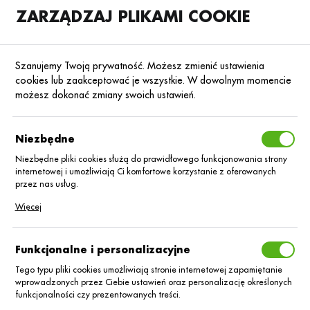
ZARZĄDZAJ PLIKAMI COOKIE
SKLEP
B2B
Szanujemy Twoją prywatność. Możesz zmienić ustawienia
cookies lub zaakceptować je wszystkie. W dowolnym momencie
możesz dokonać zmiany swoich ustawień.
Strona główna
Środki ochrony roślin
ŚOR
Insektycydy
Poprzedni
Następny
Niezbędne
Niezbędne pliki cookies służą do prawidłowego funkcjonowania strony
■
internetowej i umożliwiają Ci komfortowe korzystanie z oferowanych
Teppeki 50 WG/0,3kg
przez nas usług.
Pliki cookies odpowiadają na podejmowane przez Ciebie działania w
Więcej
celu m.in. dostosowania Twoich ustawień preferencji prywatności,
logowania czy wypełniania formularzy. Dzięki plikom cookies strona, z
której korzystasz, może działać bez zakłóceń.
Funkcjonalne i personalizacyjne
Tego typu pliki cookies umożliwiają stronie internetowej zapamiętanie
wprowadzonych przez Ciebie ustawień oraz personalizację określonych
funkcjonalności czy prezentowanych treści.