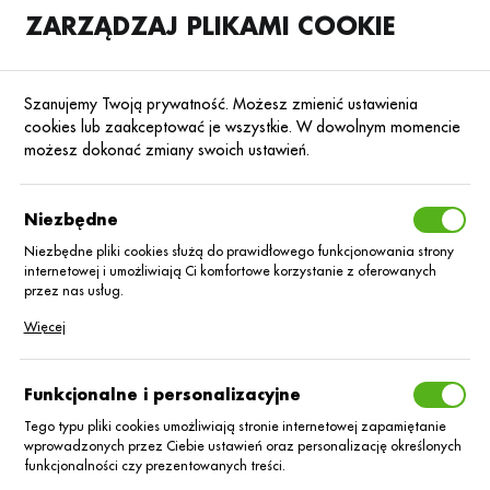
ZARZĄDZAJ PLIKAMI COOKIE
SKLEP
B2B
Szanujemy Twoją prywatność. Możesz zmienić ustawienia
cookies lub zaakceptować je wszystkie. W dowolnym momencie
możesz dokonać zmiany swoich ustawień.
Strona główna
Środki ochrony roślin
ŚOR
Insektycydy
Poprzedni
Następny
Niezbędne
Niezbędne pliki cookies służą do prawidłowego funkcjonowania strony
internetowej i umożliwiają Ci komfortowe korzystanie z oferowanych
Sumi-Alpha 050 EC/5Lx1+
■
przez nas usług.
Leaxo 200 SL 5Lx1
Pliki cookies odpowiadają na podejmowane przez Ciebie działania w
Więcej
celu m.in. dostosowania Twoich ustawień preferencji prywatności,
logowania czy wypełniania formularzy. Dzięki plikom cookies strona, z
której korzystasz, może działać bez zakłóceń.
Funkcjonalne i personalizacyjne
Tego typu pliki cookies umożliwiają stronie internetowej zapamiętanie
wprowadzonych przez Ciebie ustawień oraz personalizację określonych
funkcjonalności czy prezentowanych treści.