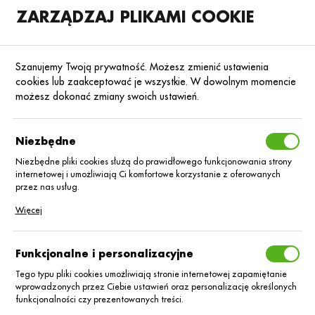
ZARZĄDZAJ PLIKAMI COOKIE
SKLEP
B2B
Szanujemy Twoją prywatność. Możesz zmienić ustawienia
cookies lub zaakceptować je wszystkie. W dowolnym momencie
możesz dokonać zmiany swoich ustawień.
Strona główna
Środki ochrony roślin
ŚOR
Fungicydy
Poprzedni
Następny
Niezbędne
Niezbędne pliki cookies służą do prawidłowego funkcjonowania strony
■
internetowej i umożliwiają Ci komfortowe korzystanie z oferowanych
Priaxor/5L
przez nas usług.
Pliki cookies odpowiadają na podejmowane przez Ciebie działania w
Więcej
celu m.in. dostosowania Twoich ustawień preferencji prywatności,
logowania czy wypełniania formularzy. Dzięki plikom cookies strona, z
której korzystasz, może działać bez zakłóceń.
Funkcjonalne i personalizacyjne
Tego typu pliki cookies umożliwiają stronie internetowej zapamiętanie
wprowadzonych przez Ciebie ustawień oraz personalizację określonych
funkcjonalności czy prezentowanych treści.