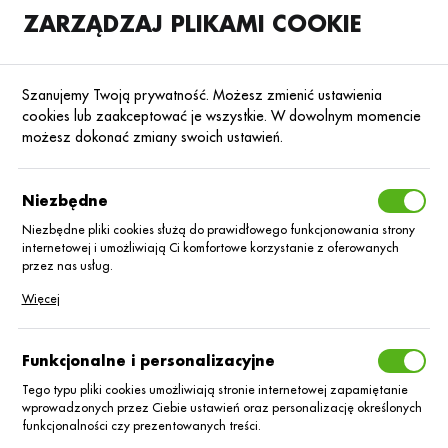
ZARZĄDZAJ PLIKAMI COOKIE
SKLEP
B2B
Szanujemy Twoją prywatność. Możesz zmienić ustawienia
cookies lub zaakceptować je wszystkie. W dowolnym momencie
możesz dokonać zmiany swoich ustawień.
Strona główna
Środki ochrony roślin
ŚOR
Fungicydy
Poprzedni
Następny
Niezbędne
Niezbędne pliki cookies służą do prawidłowego funkcjonowania strony
■
internetowej i umożliwiają Ci komfortowe korzystanie z oferowanych
Luna Experience 400SC/1L
przez nas usług.
Pliki cookies odpowiadają na podejmowane przez Ciebie działania w
Więcej
celu m.in. dostosowania Twoich ustawień preferencji prywatności,
logowania czy wypełniania formularzy. Dzięki plikom cookies strona, z
której korzystasz, może działać bez zakłóceń.
Funkcjonalne i personalizacyjne
Tego typu pliki cookies umożliwiają stronie internetowej zapamiętanie
wprowadzonych przez Ciebie ustawień oraz personalizację określonych
funkcjonalności czy prezentowanych treści.