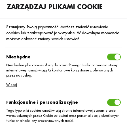
ZARZĄDZAJ PLIKAMI COOKIE
SKLEP
B2B
Szanujemy Twoją prywatność. Możesz zmienić ustawienia
cookies lub zaakceptować je wszystkie. W dowolnym momencie
możesz dokonać zmiany swoich ustawień.
Strona główna
Środki ochrony roślin
ŚOR
Fungicydy
Poprzedni
Następny
Niezbędne
Niezbędne pliki cookies służą do prawidłowego funkcjonowania strony
■
internetowej i umożliwiają Ci komfortowe korzystanie z oferowanych
Luna Care 71,6 WG_5kg
przez nas usług.
Pliki cookies odpowiadają na podejmowane przez Ciebie działania w
Więcej
celu m.in. dostosowania Twoich ustawień preferencji prywatności,
logowania czy wypełniania formularzy. Dzięki plikom cookies strona, z
której korzystasz, może działać bez zakłóceń.
Funkcjonalne i personalizacyjne
Tego typu pliki cookies umożliwiają stronie internetowej zapamiętanie
wprowadzonych przez Ciebie ustawień oraz personalizację określonych
funkcjonalności czy prezentowanych treści.