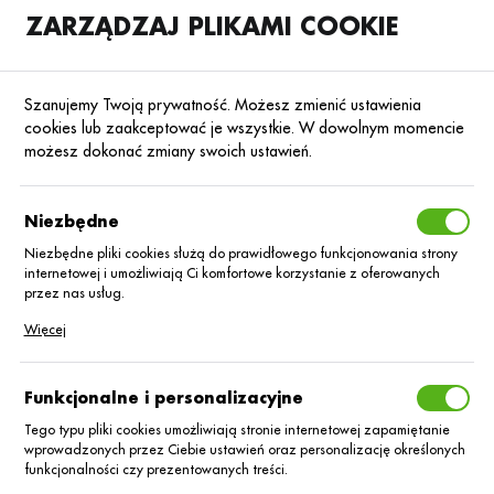
ZARZĄDZAJ PLIKAMI COOKIE
SKLEP
B2B
Szanujemy Twoją prywatność. Możesz zmienić ustawienia
cookies lub zaakceptować je wszystkie. W dowolnym momencie
możesz dokonać zmiany swoich ustawień.
Strona główna
Środki ochrony roślin
ŚOR
Fungicydy
Poprzedni
Następny
Niezbędne
Niezbędne pliki cookies służą do prawidłowego funkcjonowania strony
■
internetowej i umożliwiają Ci komfortowe korzystanie z oferowanych
Iryd_2,5 kg
przez nas usług.
Pliki cookies odpowiadają na podejmowane przez Ciebie działania w
Więcej
celu m.in. dostosowania Twoich ustawień preferencji prywatności,
logowania czy wypełniania formularzy. Dzięki plikom cookies strona, z
której korzystasz, może działać bez zakłóceń.
Funkcjonalne i personalizacyjne
Tego typu pliki cookies umożliwiają stronie internetowej zapamiętanie
wprowadzonych przez Ciebie ustawień oraz personalizację określonych
funkcjonalności czy prezentowanych treści.