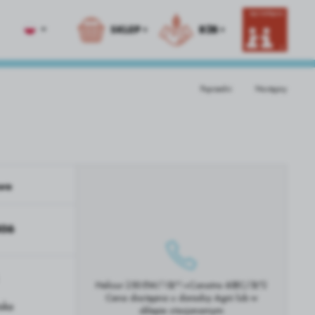
SKLEP
B2B
Poprzedni
Następny
i
Skup zbóż
mulatory
Środki ochrony roślin
Dział Zbożowy
latory foliQ
ŚOR
Zboża, rzepak, kukurydza
Produkty ekologiczne
we
Komponenty paszowe
06
Helicur 250 EW/10L*1+Conatra 60EC/5L*2
Cena dostępna u doradcy Agrii lub w
uka
sklepie stacjonarnym