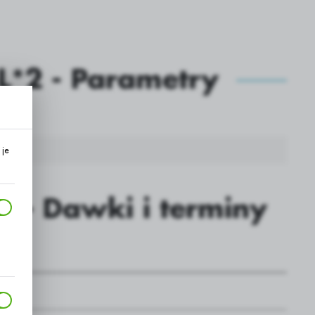
L*2 - Parametry
 250 g
 je
 - Dawki i terminy
, z