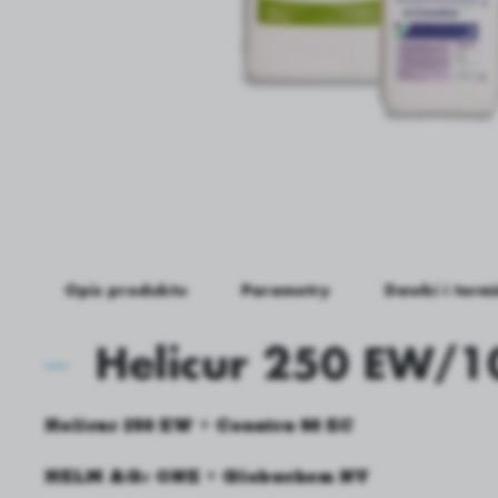
Mobilka
Preparaty biologiczne i
Kondycjonery
stymulatory rozwoju
roślin
Kondycjonery wod
Preparaty biologiczne
Stymulujące zdrowotność
Stymulujące wzrost i rozwój
Stymulujące zdrowotność
Opis produktu
Parametry
Dawki i term
Helicur 250 EW/1
Helicur 250 EW + Conatra 60 EC
HELM AG/ ONE + Globachem NV