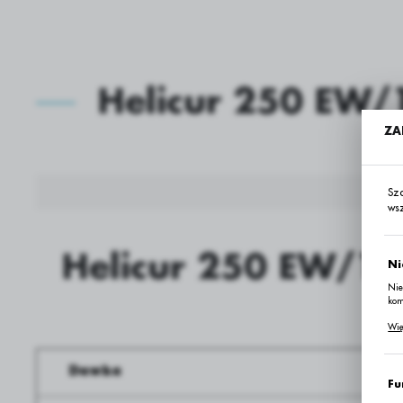
Helicur 250 EW/
ZA
Sz
ws
Helicur 250 EW/10
Ni
Nie
kom
Pli
Wię
ust
któ
Dawka
Fu