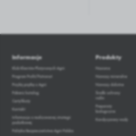
Informacje
Produkty
Klub Klientów Platynowych Agrii
Nasiona
Program Profit/Patronat
Nawozy mineralne
Przybij piątkę z Agrii
Nawozy dolistne
Pobierz katalog
Środki ochrony
roślin
Certyfikaty
Preparaty
Kontakt
biologiczne
Informacja o realizowanej strategii
Kondycjonery wody
podatkowej
Polityka Bezpieczeństwa Agrii Polska