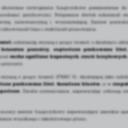
skuteczne rozwiązanie fungicydowe przeznaczone d
orobami grzybowymi. Połączenie dwóch substancji czy
wczą, interwencyjną i wyniszczającą. Zestaw pozwa
 zdrowotność łanu i stabilność plonowania.
azol
, substancję czynną z grupy triazoli o działaniu u
 brunatna pszenicy
,
septorioza paskowana liści
nież
sucha zgnilizna kapustnych
,
czerń krzyżowych
 przyrosty.
 czynną z grupy triazoli (FRAC 3), działającą jako inh
rioza paskowana liści
,
fuzarioza kłosów
, a w
rzepa
sporioza
. Działa systemicznie, zapewniając ochronę ro
mocny zestaw fungicydowy zapewniający szerokie spe
skanie wysokiego i jakościowego plonu.