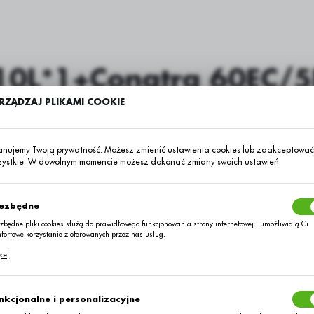
10L*1+Conatra 60EC/5
RZĄDZAJ PLIKAMI COOKIE
SUBSTANCJA AKTYWNA
metkonazol 60 g, tebukonazol
NAZWA ADR
UN 3082
anujemy Twoją prywatność. Możesz zmienić ustawienia cookies lub zaakceptować
zystkie. W dowolnym momencie możesz dokonać zmiany swoich ustawień.
L*1+Conatra 60EC/5L*2
ezbędne
zbędne pliki cookies służą do prawidłowego funkcjonowania strony internetowej i umożliwiają Ci
stosowania
fortowe korzystanie z oferowanych przez nas usług.
ki cookies odpowiadają na podejmowane przez Ciebie działania w celu m.in. dostosowania Twoich
cej
awień preferencji prywatności, logowania czy wypełniania formularzy. Dzięki plikom cookies strona
rej korzystasz, może działać bez zakłóceń.
Uprawa
nkcjonalne i personalizacyjne