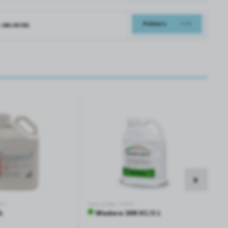
Pobierz
a
(483.80 KB)
320
Numer produktu: 16093
■
L
Wadera 300 EC/5 L