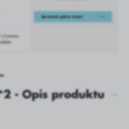
Sprawdź gdzie kupić
1+Conatra
oduktu
ia
2 - Opis produktu