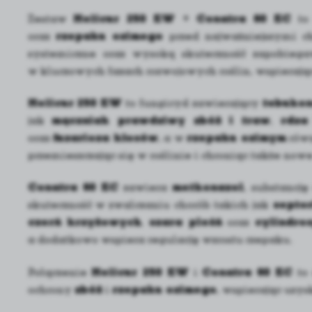
Zestaw
Helicur 250 EW + Conatra 60 EC
to 
oraz
rzepaku ozimego
przed najważniejszymi ch
systemiczne oraz wysoką skuteczność zapobiega
w kluczowych fazach rozwojowych roślin, wspierając
Helicur 250 EW
to fungicyd zawierający
tebukon
jak
mączniak prawdziwy zbóż i traw
,
rdza
oraz
fuzarioza kłosów
, a w
rzepaku ozimym
rów
przemieszczając się w roślinie i chroniąc także nowe
Conatra 60 EC
zawiera
metkonazol
, substancję
skuteczność w zwalczaniu chorób takich jak
septo
czerń krzyżowych
,
szara pleśń
oraz
cylindro
a dodatkowo wspiera regulację wzrostu rzepaku.
Połączenie
Helicur 250 EW
i
Conatra 60 EC
to 
ochrony
zbóż
i
rzepaku ozimego
, wspierając uzy