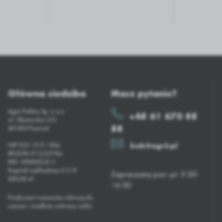
Główna siedziba
Masz pytanie?
Agrii Polska Sp. z o.o.
+48 61 670 88
ul. Obornicka 233
88
60-650 Poznań
NIP 525-15-51-964
bok@agrii.pl
REGON 012225764
KRS: 0000052613
Kapitał zakładowy 6 319
Zapraszamy pon.-pt. 9.00-
600,00 zł
16.00
Producent nawozów rolniczych,
nasion i środków ochrony roślin.