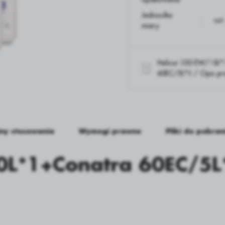
Jednostka
szt.
 wody
miary
y
Helicur 250 EW/10L*
60EC/5L*2 / Opis pr
iny stosowania
Wymogi prawne
Pliki do pobran
0L*1+Conatra 60EC/5L*