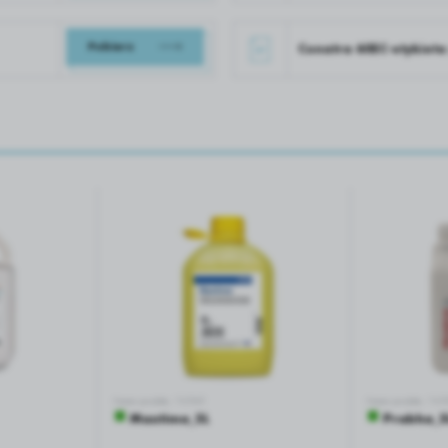
Pobierz
Conatra 60EC-etykiet
Numer produktu: 19383
Numer produktu: 19
■
■
Maxtima_5L
Prabha_5