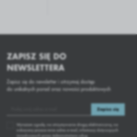
ZAPISZ SIĘ DO
NEWSLETTERA
Zapisz się do newsletter i otrzymaj dostęp
do unikalnych porad oraz nowości produktowych
Wyrażam zgodę, na otrzymywanie drogą elektroniczną, na
wskazany przeze mnie adres e-mail, informacji dotyczących
świadczonych przez Administratora usług.