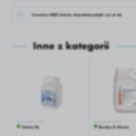
Conatra 60EC-karta charakterystyki
(331.61 KB)
Inne z kategorii
Numer produktu: 17897
Numer produktu: 18604
■
■
Tetris/5L
Rocky/5 litrów