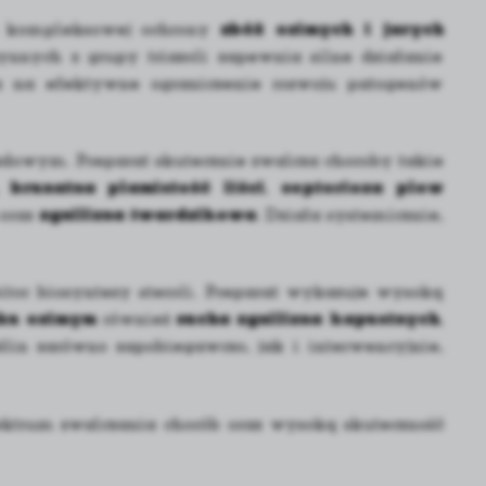
o kompleksowej ochrony
zbóż ozimych i jarych
nnych z grupy triazoli zapewnia silne działanie
la na efektywne ograniczenie rozwoju patogenów
kładowym. Preparat skutecznie zwalcza choroby takie
,
brunatna plamistość liści
,
septorioza plew
oraz
zgnilizna twardzikowa
. Działa systemicznie,
ibitor biosyntezy steroli. Preparat wykazuje wysoką
ku ozimym
również
sucha zgnilizna kapustnych
,
ślin zarówno zapobiegawczo, jak i interwencyjnie,
ktrum zwalczania chorób oraz wysoką skuteczność